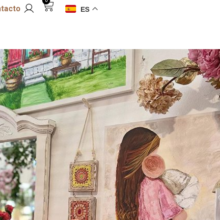
0
tacto
ES