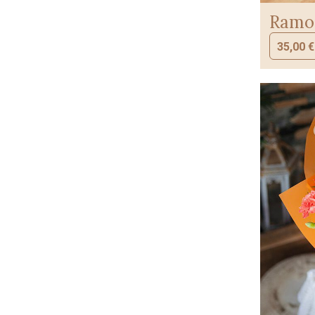
Ramo 
35,00
€