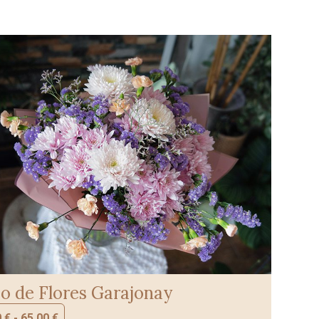
 de Flores Garajonay
0
€
-
65,00
€