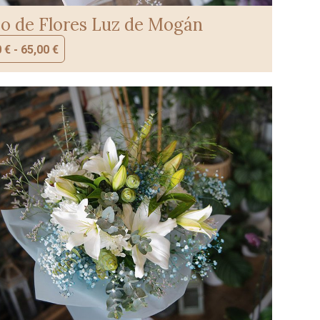
 de Flores Luz de Mogán
0
€
-
65,00
€