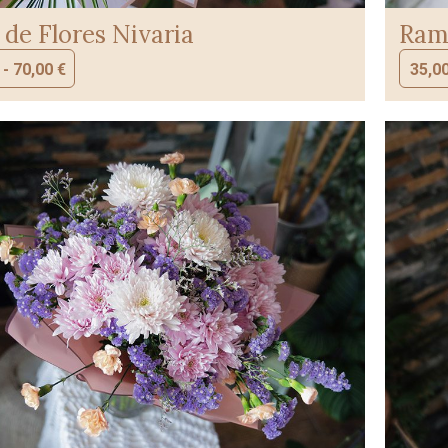
de Flores Nivaria
Ramo
-
70,00
€
35,0