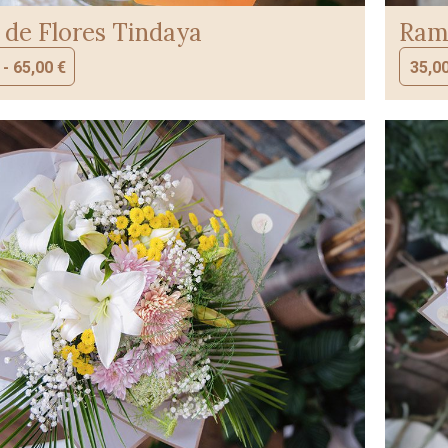
de Flores Tindaya
Ramo
-
65,00
€
35,0