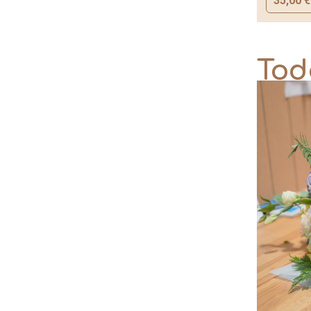
35,00
€
Tod