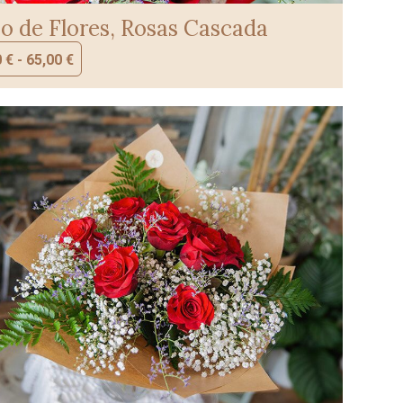
 de Flores, Rosas Cascada
0
€
-
65,00
€