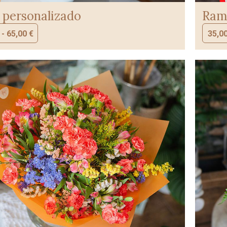
personalizado
Ramo
-
65,00
€
35,0