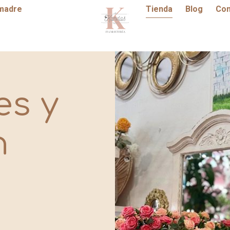
 madre
Tienda
Blog
Con
es y
n