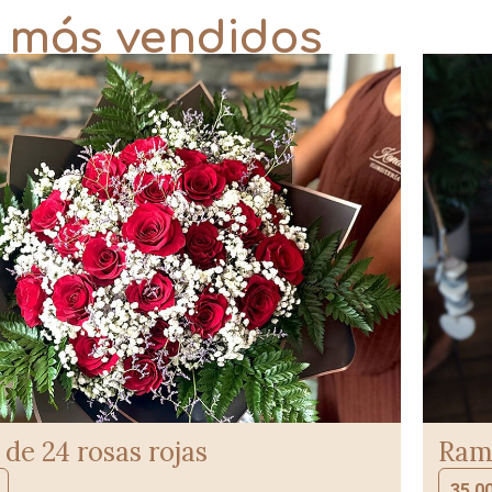
 más vendidos
de 24 rosas rojas
Ramo
35,0