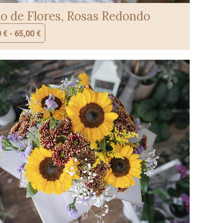
 de Flores, Rosas Redondo
0
€
-
65,00
€