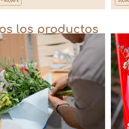
-
65,00
€
35,0
os los productos