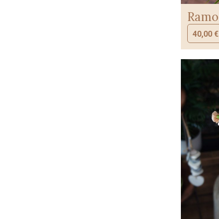
Ramo 
40,00
€