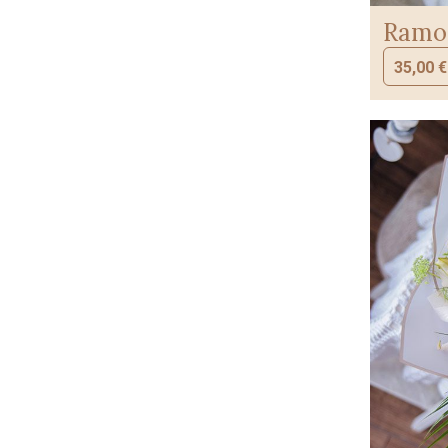
Ramo 
35,00
€