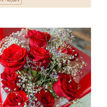
0
€
-
65,00
€