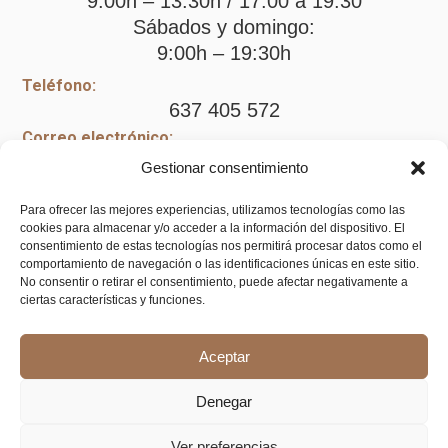
9:00h – 13:30h / 17:00 a 19:30
Sábados y domingo:
9:00h – 19:30h
Teléfono:
637 405 572
Correo electrónico:
kandasfloralhome@gmail.com
Gestionar consentimiento
Cómo llegar
Para ofrecer las mejores experiencias, utilizamos tecnologías como las
cookies para almacenar y/o acceder a la información del dispositivo. El
consentimiento de estas tecnologías nos permitirá procesar datos como el
comportamiento de navegación o las identificaciones únicas en este sitio.
Legal
No consentir o retirar el consentimiento, puede afectar negativamente a
ciertas características y funciones.
Aviso legal
Aceptar
Política de privacidad
Política de cookies (UE)
Denegar
Política de envíos y devoluciones
Ver preferencias